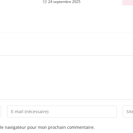
24 septembre 2025
Enter
Saisi
your
l’URL
email
de
 le navigateur pour mon prochain commentaire.
address
votre