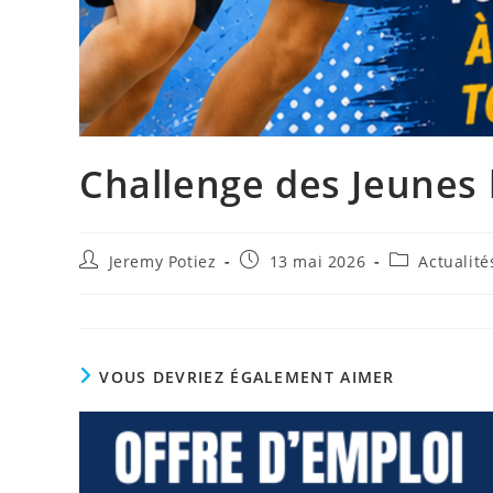
Challenge des Jeunes
Auteur/autrice
Publication
Post
Jeremy Potiez
13 mai 2026
Actualité
de
publiée :
category:
la
publication :
VOUS DEVRIEZ ÉGALEMENT AIMER