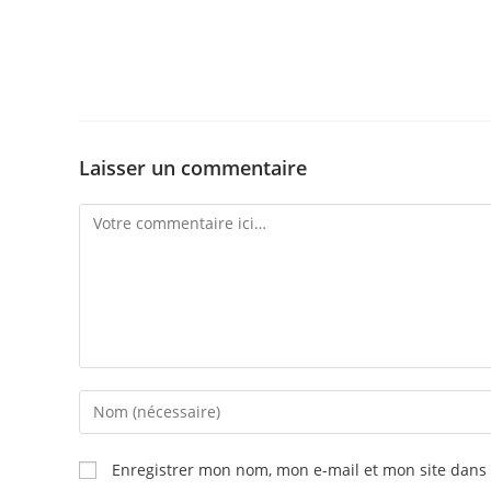
Laisser un commentaire
Comment
Enter
your
name
Enregistrer mon nom, mon e-mail et mon site dans
or