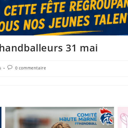
 handballeurs 31 mai
Commentaires
s
0 commentaire
de
la
publication :