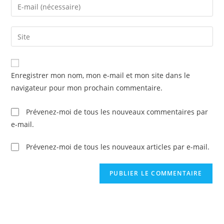
Enter
or
your
username
email
Saisir
to
address
l’URL
comment
to
de
comment
votre
Enregistrer mon nom, mon e-mail et mon site dans le
site
navigateur pour mon prochain commentaire.
(facultatif)
Prévenez-moi de tous les nouveaux commentaires par
e-mail.
Prévenez-moi de tous les nouveaux articles par e-mail.