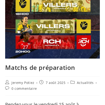
Matchs de préparation
Auteur/autrice
Publication
Post
Jeremy Potiez
7 août 2025
Actualités
de
publiée :
category:
Commentaires
0 commentaire
la
de
publication :
la
publication :
Rendez-vous le vendredi 15 août à