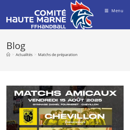
Skip
to
Menu
content
Blog
>
Actualités
>
Matchs de préparation